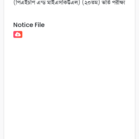
(পিএইচপি এন্ড মাইএসকিউএল) (২০তম) ভর্তি পরীক্ষা
Notice File